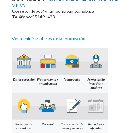
MPP/A
Correo:
glopez@munipomabamba.gob.pe
Teléfono:
951491423
Ver administradores de la información
Datos generales
Planeamiento y
Presupuesto
Proyectos de
organización
inversión e
Infobras
Participación
Personal
Contratación de
Actividades
ciudadana
bienes y servicios
oficiales