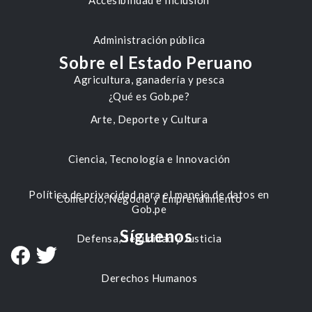
Accesibilidad e Inclusión
Administración pública
Sobre el Estado Peruano
Agricultura, ganadería y pesca
¿Qué es Gob.pe?
Arte, Deporte y Cultura
Ciencia, Tecnología e Innovación
Política de privacidad para el manejo de datos en
Comercio, Negocio y Emprendimiento
Gob.pe
Síguenos
Defensa, Seguridad y Justicia
Derechos Humanos