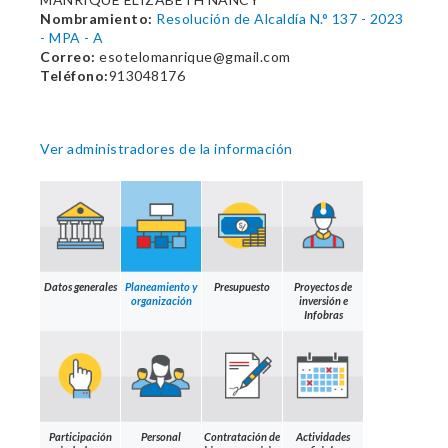
Nombramiento:
Resolución de Alcaldía N.° 137 - 2023
- MPA - A
Correo:
esotelomanrique@gmail.com
Teléfono:
913048176
Ver administradores de la información
Datos generales
Planeamiento y
Presupuesto
Proyectos de
organización
inversión e
Infobras
Participación
Personal
Contratación de
Actividades