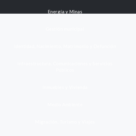
Energía y Minas
Gestión municipal
Identidad, Nacimiento, Matrimonio y Defunción
Infraestructura, Comunicaciones y Servicios
Públicos
Inmuebles y Vivienda
Medio Ambiente
Migración, Turismo y Viajes