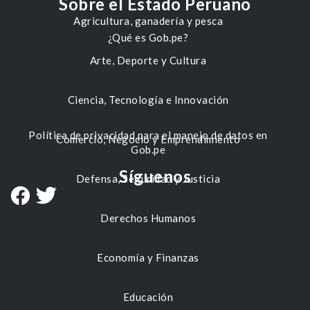
Sobre el Estado Peruano
Agricultura, ganadería y pesca
¿Qué es Gob.pe?
Arte, Deporte y Cultura
Ciencia, Tecnología e Innovación
Política de privacidad para el manejo de datos en
Comercio, Negocio y Emprendimiento
Gob.pe
Síguenos
Defensa, Seguridad y Justicia
Derechos Humanos
Economía y Finanzas
Educación