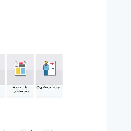
Acceso a la
Registro de Visitas
información