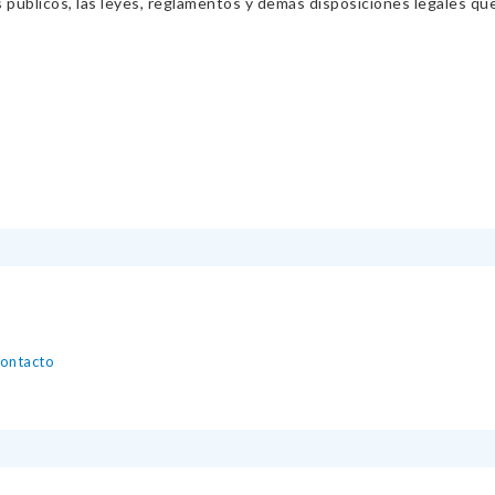
s públicos, las leyes, reglamentos y demás disposiciones legales qu
contacto