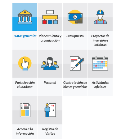
Datos generales
Planeamiento y
Presupuesto
Proyectos de
organización
inversión e
Infobras
Participación
Personal
Contratación de
Actividades
ciudadana
bienes y servicios
oficiales
Acceso a la
Registro de
información
Visitas