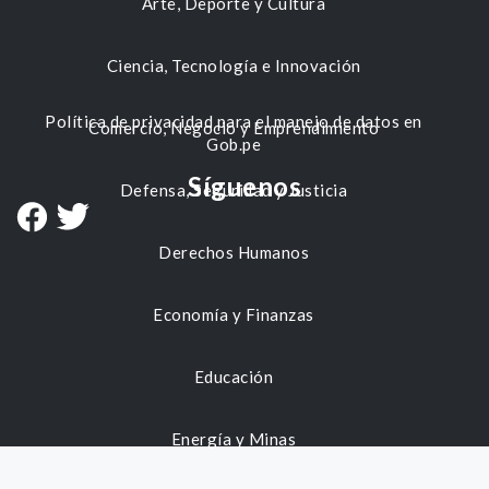
Arte, Deporte y Cultura
Ciencia, Tecnología e Innovación
Política de privacidad para el manejo de datos en
Comercio, Negocio y Emprendimiento
Gob.pe
Síguenos
Defensa, Seguridad y Justicia
Derechos Humanos
Economía y Finanzas
Educación
Energía y Minas