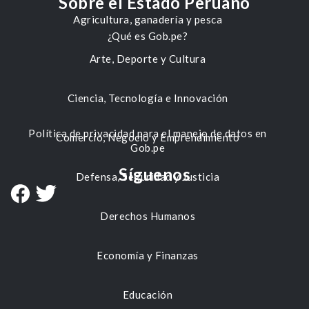
Sobre el Estado Peruano
Agricultura, ganadería y pesca
¿Qué es Gob.pe?
Arte, Deporte y Cultura
Ciencia, Tecnología e Innovación
Política de privacidad para el manejo de datos en
Comercio, Negocio y Emprendimiento
Gob.pe
Síguenos
Defensa, Seguridad y Justicia
Derechos Humanos
Economía y Finanzas
Educación