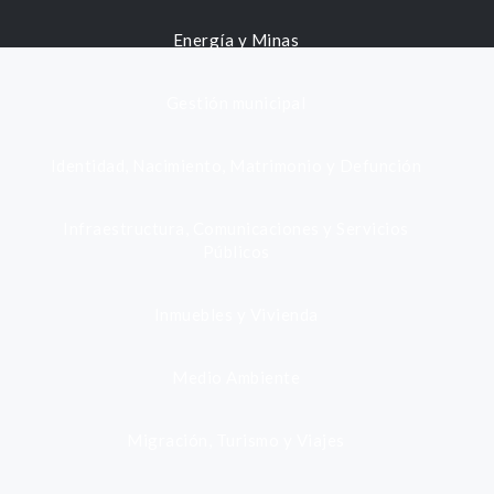
Energía y Minas
Gestión municipal
Identidad, Nacimiento, Matrimonio y Defunción
Infraestructura, Comunicaciones y Servicios
Públicos
Inmuebles y Vivienda
Medio Ambiente
Migración, Turismo y Viajes