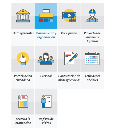
Datos generales
Planeamiento y
Presupuesto
Proyectos de
organización
inversión e
Infobras
Participación
Personal
Contratación de
Actividades
ciudadana
bienes y servicios
oficiales
Acceso a la
Registro de
información
Visitas