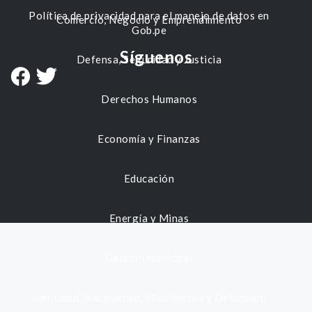
Política de privacidad para el manejo de datos en
Comercio, Negocio y Emprendimiento
Gob.pe
Síguenos
Defensa, Seguridad y Justicia
Derechos Humanos
Economía y Finanzas
Educación
Energía y Minas
Gestión municipal
Identidad, Nacimiento, Matrimonio y Defunción