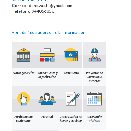
Correo:
danitza.thi@gmail.com
Teléfono:
944056856
Ver administradores de la información
Datos generales
Planeamiento y
Presupuesto
Proyectos de
organización
inversión e
Infobras
Participación
Personal
Contratación de
Actividades
ciudadana
bienes y servicios
oficiales