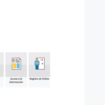
Acceso a la
Registro de Visitas
información