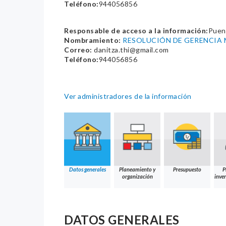
Teléfono:
944056856
Responsable de acceso a la información:
Puent
Nombramiento:
RESOLUCIÓN DE GERENCIA 
Correo:
danitza.thi@gmail.com
Teléfono:
944056856
Ver administradores de la información
Datos generales
Planeamiento y
Presupuesto
P
organización
inver
DATOS GENERALES