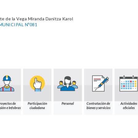
e de la Vega Miranda Danitza Karol
MUNICIPAL Nº081
royectos de
Participación
Personal
Contratación de
Actividades
sión e Infobras
ciudadana
bienes y servicios
oficiales