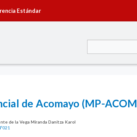
rencia Estándar
incial de Acomayo (MP-ACO
nte de la Vega Miranda Danitza Karol
º021