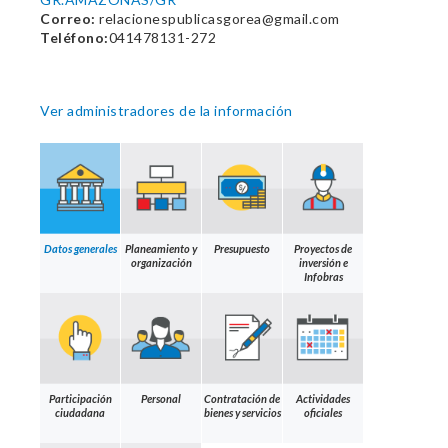
Correo:
relacionespublicasgorea@gmail.com
Teléfono:
041478131-272
Ver administradores de la información
Datos generales
Planeamiento y
Presupuesto
Proyectos de
organización
inversión e
Infobras
Participación
Personal
Contratación de
Actividades
ciudadana
bienes y servicios
oficiales