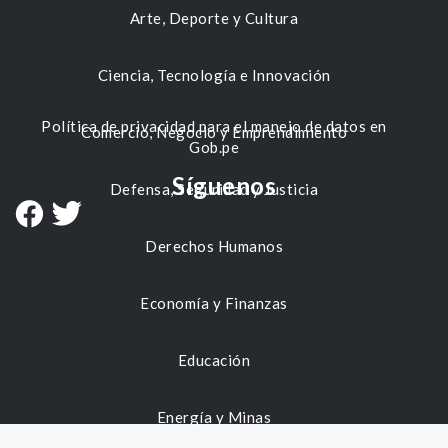
Arte, Deporte y Cultura
Ciencia, Tecnología e Innovación
Política de privacidad para el manejo de datos en
Comercio, Negocio y Emprendimiento
Gob.pe
Síguenos
Defensa, Seguridad y Justicia
Derechos Humanos
Economía y Finanzas
Educación
Energía y Minas