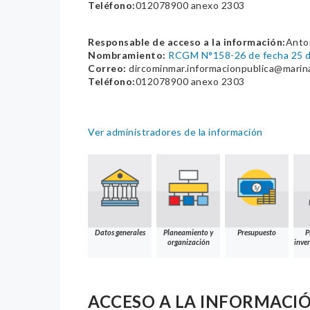
Teléfono:
012078900 anexo 2303
Responsable de acceso a la información:
Anto
Nombramiento:
RCGM N°158-26 de fecha 25 d
Correo:
dircominmar.informacionpublica@marin
Teléfono:
012078900 anexo 2303
Ver administradores de la información
Datos generales
Planeamiento y
Presupuesto
P
organización
inver
ACCESO A LA INFORMACI