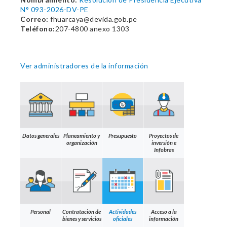
N° 093-2026-DV-PE
Correo:
fhuarcaya@devida.gob.pe
Teléfono:
207-4800 anexo 1303
Ver administradores de la información
Datos generales
Planeamiento y
Presupuesto
Proyectos de
organización
inversión e
Infobras
Personal
Contratación de
Actividades
Acceso a la
bienes y servicios
oficiales
información