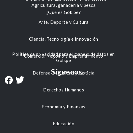
Agricultura, ganadería y pesca
¿Qué es Gob.pe?
Arte, Deporte y Cultura
Ciencia, Tecnología e Innovación
Política de privacidad para el manejo de datos en
Comercio, Negocio y Emprendimiento
Gob.pe
Síguenos
Defensa, Seguridad y Justicia
Derechos Humanos
Economía y Finanzas
Educación