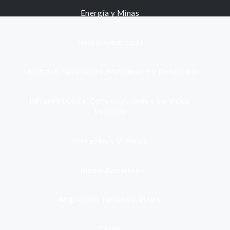
Energía y Minas
Gestión municipal
Identidad, Nacimiento, Matrimonio y Defunción
Infraestructura, Comunicaciones y Servicios
Públicos
Inmuebles y Vivienda
Medio Ambiente
Migración, Turismo y Viajes
Otros