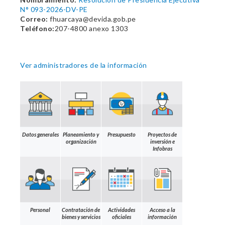
N° 093-2026-DV-PE
Correo:
fhuarcaya@devida.gob.pe
Teléfono:
207-4800 anexo 1303
Ver administradores de la información
Datos generales
Planeamiento y
Presupuesto
Proyectos de
organización
inversión e
Infobras
Personal
Contratación de
Actividades
Acceso a la
bienes y servicios
oficiales
información