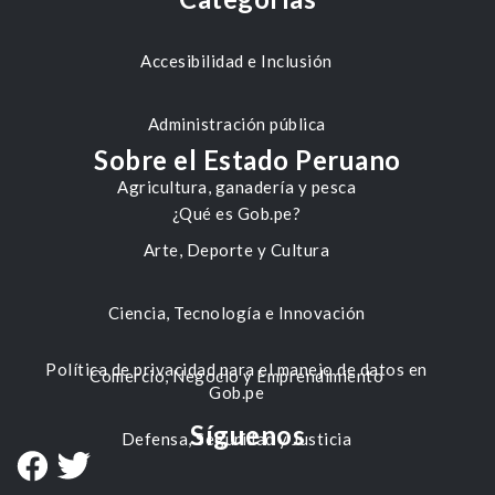
Accesibilidad e Inclusión
Administración pública
Sobre el Estado Peruano
Agricultura, ganadería y pesca
¿Qué es Gob.pe?
Arte, Deporte y Cultura
Ciencia, Tecnología e Innovación
Política de privacidad para el manejo de datos en
Comercio, Negocio y Emprendimiento
Gob.pe
Síguenos
Defensa, Seguridad y Justicia