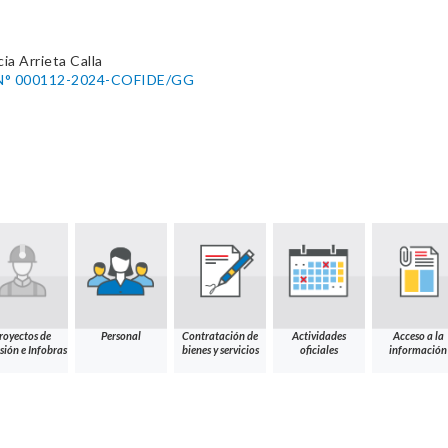
cia Arrieta Calla
l N° 000112-2024-COFIDE/GG
royectos de
Personal
Contratación de
Actividades
Acceso a la
sión e Infobras
bienes y servicios
oficiales
información