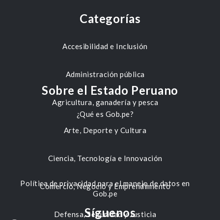
Categorías
Accesibilidad e Inclusión
Administración pública
Sobre el Estado Peruano
Agricultura, ganadería y pesca
¿Qué es Gob.pe?
Arte, Deporte y Cultura
Ciencia, Tecnología e Innovación
Política de privacidad para el manejo de datos en
Comercio, Negocio y Emprendimiento
Gob.pe
Síguenos
Defensa, Seguridad y Justicia