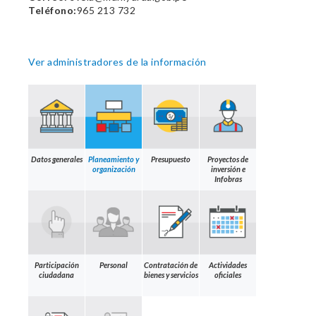
Teléfono:
965 213 732
Ver administradores de la información
Datos generales
Planeamiento y
Presupuesto
Proyectos de
organización
inversión e
Infobras
Participación
Personal
Contratación de
Actividades
ciudadana
bienes y servicios
oficiales