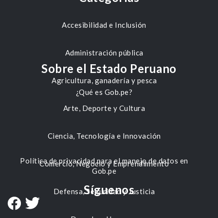
Accesibilidad e Inclusión
Administración pública
Sobre el Estado Peruano
Agricultura, ganadería y pesca
¿Qué es Gob.pe?
Arte, Deporte y Cultura
Ciencia, Tecnología e Innovación
Política de privacidad para el manejo de datos en
Comercio, Negocio y Emprendimiento
Gob.pe
Síguenos
Defensa, Seguridad y Justicia