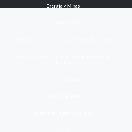
Energía y Minas
Gestión municipal
Identidad, Nacimiento, Matrimonio y Defunción
Infraestructura, Comunicaciones y Servicios
Públicos
Inmuebles y Vivienda
Medio Ambiente
Migración, Turismo y Viajes
Otros