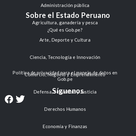
Administración pública
Sobre el Estado Peruano
Agricultura, ganadería y pesca
¿Qué es Gob.pe?
Arte, Deporte y Cultura
Ciencia, Tecnología e Innovación
Política de privacidad para el manejo de datos en
Comercio, Negocio y Emprendimiento
Gob.pe
Síguenos
Defensa, Seguridad y Justicia
Derechos Humanos
Economía y Finanzas