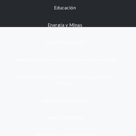
Educación
Energía y Minas
Gestión municipal
Identidad, Nacimiento, Matrimonio y Defunción
Infraestructura, Comunicaciones y Servicios
Públicos
Inmuebles y Vivienda
Medio Ambiente
Migración, Turismo y Viajes