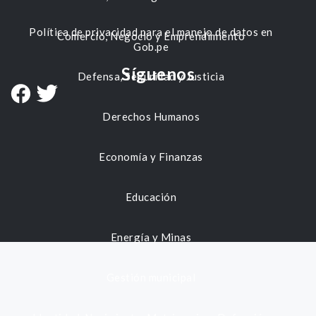
Política de privacidad para el manejo de datos en
Comercio, Negocio y Emprendimiento
Gob.pe
Síguenos
Defensa, Seguridad y Justicia
Derechos Humanos
Economía y Finanzas
Educación
Energía y Minas
Gestión municipal