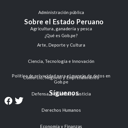
Administración pública
Sobre el Estado Peruano
Agricultura, ganadería y pesca
¿Qué es Gob.pe?
Arte, Deporte y Cultura
Ciencia, Tecnología e Innovación
Política de privacidad para el manejo de datos en
Comercio, Negocio y Emprendimiento
Gob.pe
Síguenos
Defensa, Seguridad y Justicia
Derechos Humanos
Economía y Finanzas