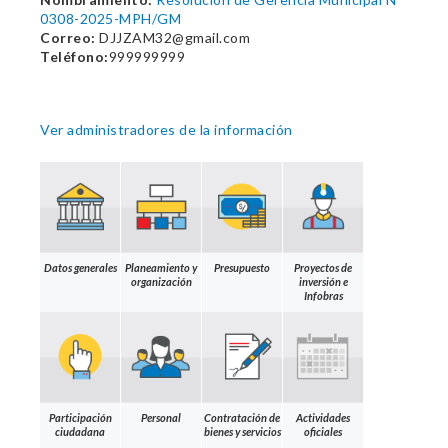
0308-2025-MPH/GM
Correo:
DJJZAM32@gmail.com
Teléfono:
999999999
Ver administradores de la información
Datos generales
Planeamiento y
Presupuesto
Proyectos de
organización
inversión e
Infobras
Participación
Personal
Contratación de
Actividades
ciudadana
bienes y servicios
oficiales