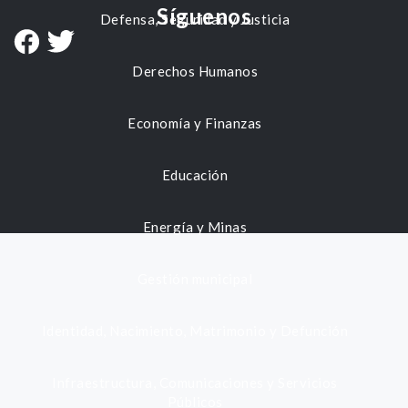
Síguenos
Defensa, Seguridad y Justicia
Derechos Humanos
Economía y Finanzas
Educación
Energía y Minas
Gestión municipal
Identidad, Nacimiento, Matrimonio y Defunción
Infraestructura, Comunicaciones y Servicios
Públicos