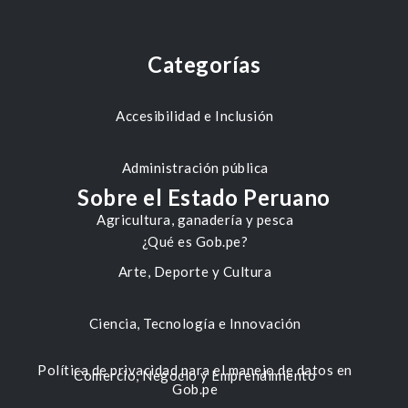
Categorías
Accesibilidad e Inclusión
Administración pública
Sobre el Estado Peruano
Agricultura, ganadería y pesca
¿Qué es Gob.pe?
Arte, Deporte y Cultura
Ciencia, Tecnología e Innovación
Política de privacidad para el manejo de datos en
Comercio, Negocio y Emprendimiento
Gob.pe