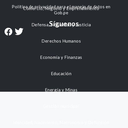
Política de privacidad para el manejo de datos en
Comercio, Negocio y Emprendimiento
Gob.pe
Síguenos
Defensa, Seguridad y Justicia
Derechos Humanos
Economía y Finanzas
Educación
Energía y Minas
Gestión municipal
Identidad, Nacimiento, Matrimonio y Defunción