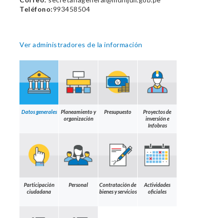
Teléfono:
993458504
Ver administradores de la información
Datos generales
Planeamiento y
Presupuesto
Proyectos de
organización
inversión e
Infobras
Participación
Personal
Contratación de
Actividades
ciudadana
bienes y servicios
oficiales