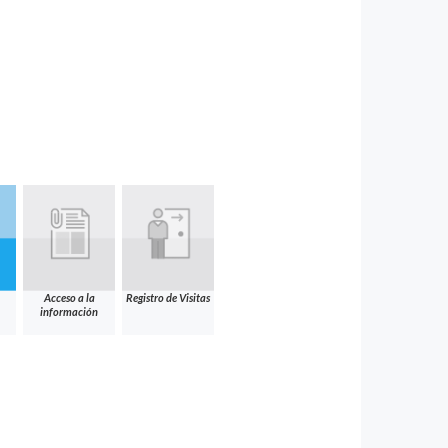
Acceso a la
Registro de Visitas
información