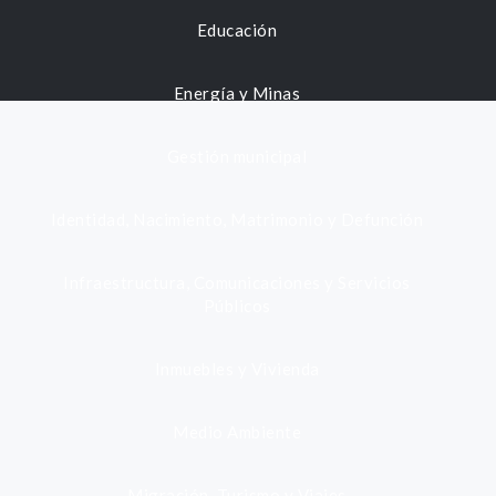
Educación
Energía y Minas
Gestión municipal
Identidad, Nacimiento, Matrimonio y Defunción
Infraestructura, Comunicaciones y Servicios
Públicos
Inmuebles y Vivienda
Medio Ambiente
Migración, Turismo y Viajes