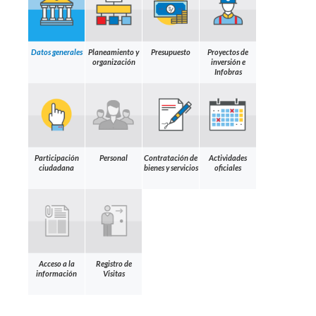
Datos generales
Planeamiento y
Presupuesto
Proyectos de
organización
inversión e
Infobras
Participación
Personal
Contratación de
Actividades
ciudadana
bienes y servicios
oficiales
Acceso a la
Registro de
información
Visitas