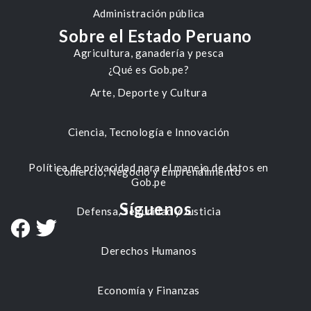
Administración pública
Sobre el Estado Peruano
Agricultura, ganadería y pesca
¿Qué es Gob.pe?
Arte, Deporte y Cultura
Ciencia, Tecnología e Innovación
Política de privacidad para el manejo de datos en
Comercio, Negocio y Emprendimiento
Gob.pe
Síguenos
Defensa, Seguridad y Justicia
Derechos Humanos
Economía y Finanzas