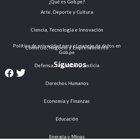
¿Qué es Gob.pe?
Arte, Deporte y Cultura
Ciencia, Tecnología e Innovación
Política de privacidad para el manejo de datos en
Comercio, Negocio y Emprendimiento
Gob.pe
Síguenos
Defensa, Seguridad y Justicia
Derechos Humanos
Economía y Finanzas
Educación
Energía y Minas