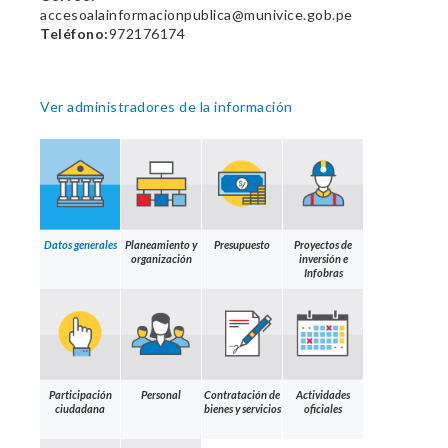
accesoalainformacionpublica@munivice.gob.pe
Teléfono:
972176174
Ver administradores de la información
Datos generales
Planeamiento y
Presupuesto
Proyectos de
organización
inversión e
Infobras
Participación
Personal
Contratación de
Actividades
ciudadana
bienes y servicios
oficiales