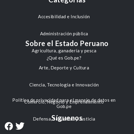
Accesibilidad e Inclusión
Administración pública
Sobre el Estado Peruano
Agricultura, ganadería y pesca
¿Qué es Gob.pe?
Arte, Deporte y Cultura
Ciencia, Tecnología e Innovación
Política de privacidad para el manejo de datos en
Comercio, Negocio y Emprendimiento
Gob.pe
Síguenos
Defensa, Seguridad y Justicia