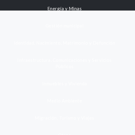
Energía y Minas
Gestión municipal
Identidad, Nacimiento, Matrimonio y Defunción
Infraestructura, Comunicaciones y Servicios
Públicos
Inmuebles y Vivienda
Medio Ambiente
Migración, Turismo y Viajes