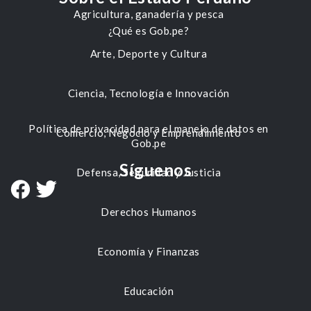
Agricultura, ganadería y pesca
¿Qué es Gob.pe?
Arte, Deporte y Cultura
Ciencia, Tecnología e Innovación
Política de privacidad para el manejo de datos en
Comercio, Negocio y Emprendimiento
Gob.pe
Síguenos
Defensa, Seguridad y Justicia
Derechos Humanos
Economía y Finanzas
Educación