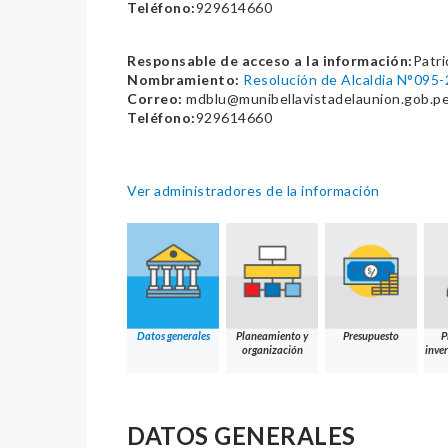
Teléfono:
929614660
Responsable de acceso a la información:
Patri
Nombramiento:
Resolución de Alcaldia N°09
Correo:
mdblu@munibellavistadelaunion.gob.p
Teléfono:
929614660
Ver administradores de la información
Datos generales
Planeamiento y
Presupuesto
P
organización
inver
DATOS GENERALES