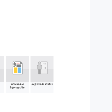
Acceso a la
Registro de Visitas
información