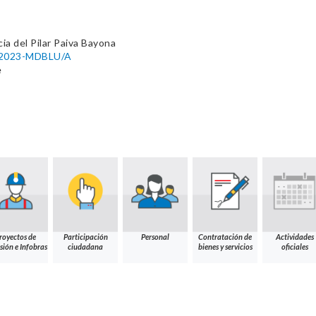
cia del Pilar Paiva Bayona
5-2023-MDBLU/A
e
royectos de
Participación
Personal
Contratación de
Actividades
sión e Infobras
ciudadana
bienes y servicios
oficiales