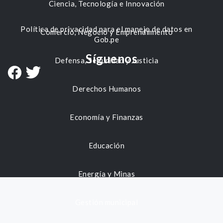
Ciencia, Tecnología e Innovación
Política de privacidad para el manejo de datos en
Comercio, Negocio y Emprendimiento
Gob.pe
Síguenos
Defensa, Seguridad y Justicia
Derechos Humanos
Economía y Finanzas
Educación
Energía y Minas
Gestión municipal