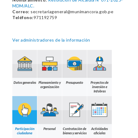
MDM/ALC.
Correo:
secretariageneral@munimancora.gob.pe
Teléfono:
971192759
Ver administradores de la información
Datos generales
Planeamiento y
Presupuesto
Proyectos de
organización
inversión e
Infobras
Participación
Personal
Contratación de
Actividades
ciudadana
bienes y servicios
oficiales