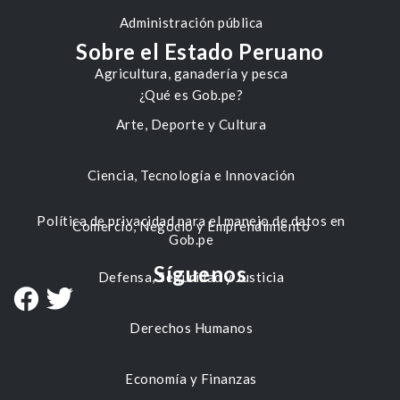
Administración pública
Sobre el Estado Peruano
Agricultura, ganadería y pesca
¿Qué es Gob.pe?
Arte, Deporte y Cultura
Ciencia, Tecnología e Innovación
Política de privacidad para el manejo de datos en
Comercio, Negocio y Emprendimiento
Gob.pe
Síguenos
Defensa, Seguridad y Justicia
Derechos Humanos
Economía y Finanzas