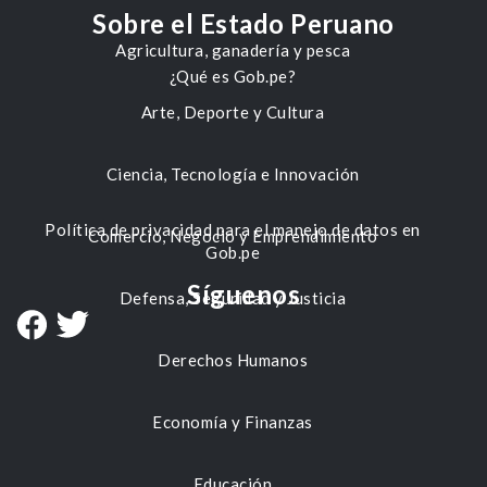
Sobre el Estado Peruano
Agricultura, ganadería y pesca
¿Qué es Gob.pe?
Arte, Deporte y Cultura
Ciencia, Tecnología e Innovación
Política de privacidad para el manejo de datos en
Comercio, Negocio y Emprendimiento
Gob.pe
Síguenos
Defensa, Seguridad y Justicia
Derechos Humanos
Economía y Finanzas
Educación