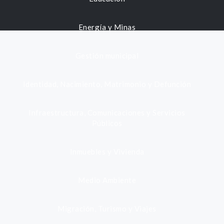
Energía y Minas
Gestión municipal
Identidad, Nacimiento, Matrimonio y Defunción
Infraestructura, Comunicaciones y Servicios
Públicos
Inmuebles y Vivienda
Medio Ambiente
Migración, Turismo y Viajes