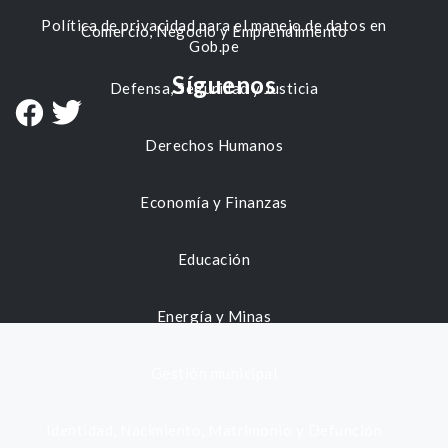
Política de privacidad para el manejo de datos en
Comercio, Negocio y Emprendimiento
Gob.pe
Síguenos
Defensa, Seguridad y Justicia
Derechos Humanos
Economía y Finanzas
Educación
Energía y Minas
Gestión municipal
Identidad, Nacimiento, Matrimonio y Defunción