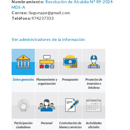
Nombramiento:
Resolución de Alcaldía N.° 89-2024-
MDS-A
Correo:
ilagunape@gmail.com
Teléfono:
974237333
Ver administradores de la información
Datos generales
Planeamiento y
Presupuesto
Proyectos de
organización
inversión e
Infobras
Participación
Personal
Contratación de
Actividades
ciudadana
bienes y servicios
oficiales