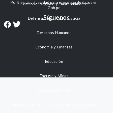
Política de privacidad para el manejo de datos en
Comercio, Negocio y Emprendimiento
Gob.pe
Síguenos
Defensa, Seguridad y Justicia
Derechos Humanos
Economía y Finanzas
Educación
Energía y Minas
Gestión municipal
Identidad, Nacimiento, Matrimonio y Defunción