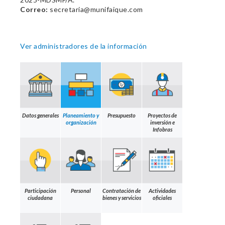
Correo:
secretaria@munifaique.com
Ver administradores de la información
Datos generales
Planeamiento y
Presupuesto
Proyectos de
organización
inversión e
Infobras
Participación
Personal
Contratación de
Actividades
ciudadana
bienes y servicios
oficiales