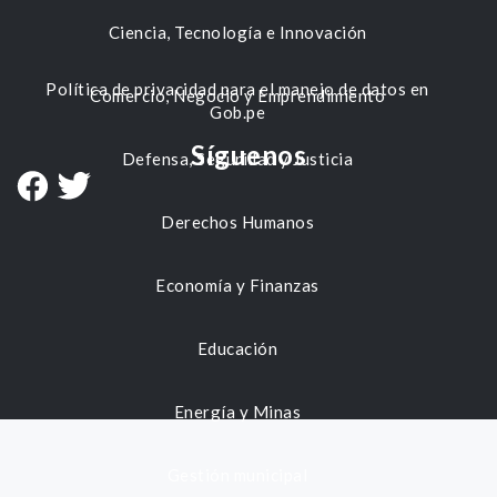
Ciencia, Tecnología e Innovación
Política de privacidad para el manejo de datos en
Comercio, Negocio y Emprendimiento
Gob.pe
Síguenos
Defensa, Seguridad y Justicia
Derechos Humanos
Economía y Finanzas
Educación
Energía y Minas
Gestión municipal