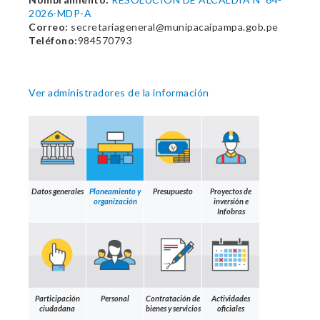
2026-MDP-A
Correo:
secretariageneral@munipacaipampa.gob.pe
Teléfono:
984570793
Ver administradores de la información
Datos generales
Planeamiento y
Presupuesto
Proyectos de
organización
inversión e
Infobras
Participación
Personal
Contratación de
Actividades
ciudadana
bienes y servicios
oficiales