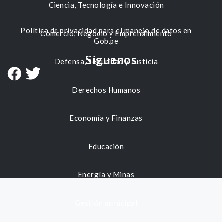
Ciencia, Tecnología e Innovación
Política de privacidad para el manejo de datos en
Comercio, Negocio y Emprendimiento
Gob.pe
Síguenos
Defensa, Seguridad y Justicia
Derechos Humanos
Economía y Finanzas
Educación
Energía y Minas
Gestión municipal