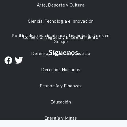
Arte, Deporte y Cultura
Ciencia, Tecnología e Innovación
Política de privacidad para el manejo de datos en
Comercio, Negocio y Emprendimiento
Gob.pe
Síguenos
Defensa, Seguridad y Justicia
Derechos Humanos
Economía y Finanzas
Educación
Energía y Minas