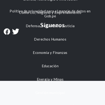
Política de privacidad para el manejo de datos en
Comercio, Negocio y Emprendimiento
Gob.pe
Síguenos
Defensa, Seguridad y Justicia
Derechos Humanos
Economía y Finanzas
Educación
Energía y Minas
Gestión municipal