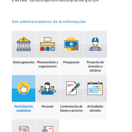
Ver administradores de la información
Datos generales
Planeamiento y
Presupuesto
Proyectos de
organización
inversión e
Infobras
Participación
Personal
Contratación de
Actividades
ciudadana
bienes y servicios
oficiales