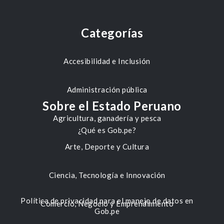
Categorías
Accesibilidad e Inclusión
Administración pública
Sobre el Estado Peruano
Agricultura, ganadería y pesca
¿Qué es Gob.pe?
Arte, Deporte y Cultura
Ciencia, Tecnología e Innovación
Política de privacidad para el manejo de datos en
Comercio, Negocio y Emprendimiento
Gob.pe