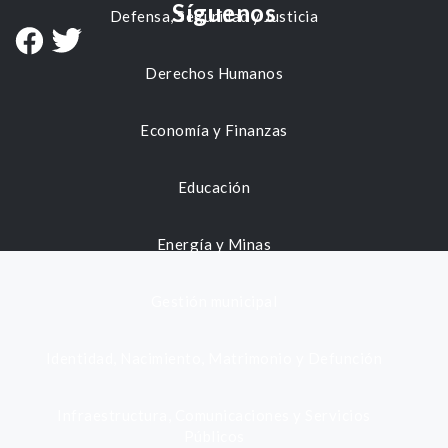
Síguenos
Defensa, Seguridad y Justicia
Derechos Humanos
Economía y Finanzas
Educación
Energía y Minas
Gestión municipal
Identidad, Nacimiento, Matrimonio y Defunción
Infraestructura, Comunicaciones y Servicios
Públicos