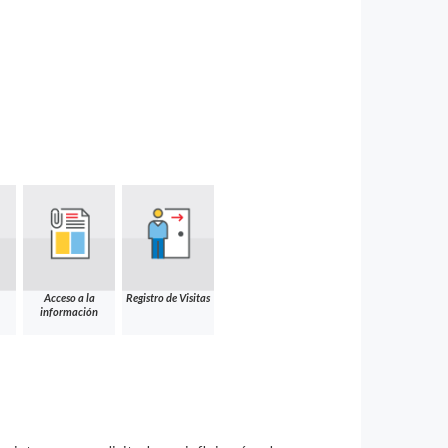
Acceso a la
Registro de Visitas
información