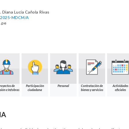
 Diana Lucia Cañola Rivas
20-2025-MDCM/A
.pe
royectos de
Participación
Personal
Contratación de
Actividades
sión e Infobras
ciudadana
bienes y servicios
oficiales
NA