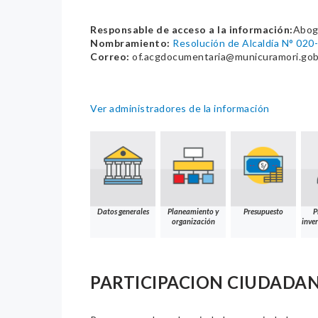
Responsable de acceso a la información:
Abog.
Nombramiento:
Resolución de Alcaldía N° 0
Correo:
of.acgdocumentaria@municuramori.gob
Ver administradores de la información
Datos generales
Planeamiento y
Presupuesto
P
organización
inver
PARTICIPACION CIUDADA