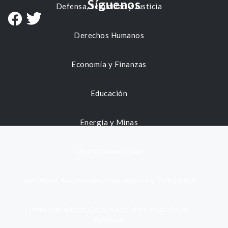
Síguenos
Defensa, Seguridad y Justicia
Derechos Humanos
Economía y Finanzas
Educación
Energía y Minas
Gestión municipal
Identidad, Nacimiento, Matrimonio y Defunción
Infraestructura, Comunicaciones y Servicios
Públicos