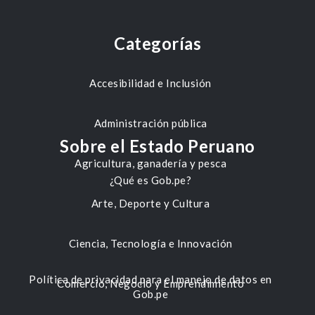
Categorías
Accesibilidad e Inclusión
Administración pública
Sobre el Estado Peruano
Agricultura, ganadería y pesca
¿Qué es Gob.pe?
Arte, Deporte y Cultura
Ciencia, Tecnología e Innovación
Política de privacidad para el manejo de datos en
Comercio, Negocio y Emprendimiento
Gob.pe