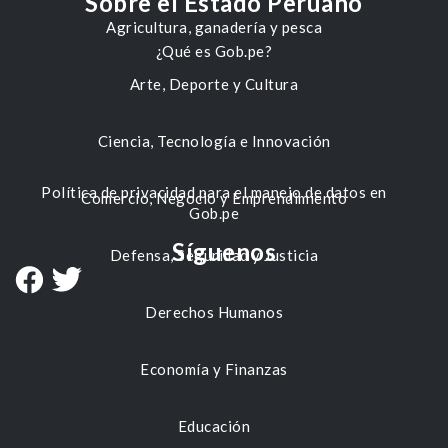
Sobre el Estado Peruano
Agricultura, ganadería y pesca
¿Qué es Gob.pe?
Arte, Deporte y Cultura
Ciencia, Tecnología e Innovación
Política de privacidad para el manejo de datos en
Comercio, Negocio y Emprendimiento
Gob.pe
Síguenos
Defensa, Seguridad y Justicia
Derechos Humanos
Economía y Finanzas
Educación