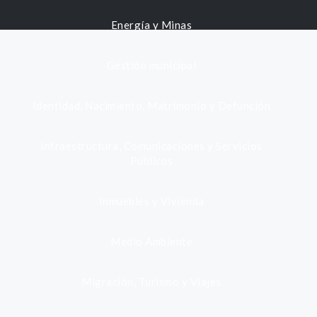
Energía y Minas
Gestión municipal
Identidad, Nacimiento, Matrimonio y Defunción
Infraestructura, Comunicaciones y Servicios
Públicos
Inmuebles y Vivienda
Medio Ambiente
Migración, Turismo y Viajes