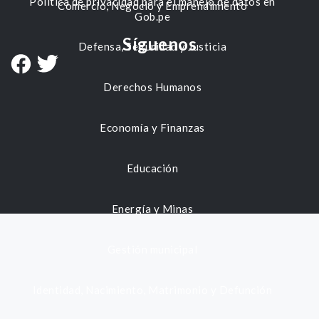
Política de privacidad para el manejo de datos en
Comercio, Negocio y Emprendimiento
Gob.pe
Síguenos
Defensa, Seguridad y Justicia
Derechos Humanos
Economía y Finanzas
Educación
Energía y Minas
Gestión municipal
Identidad, Nacimiento, Matrimonio y Defunción