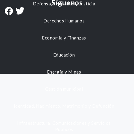
Síguenos
Defensa, Seguridad y Justicia
Derechos Humanos
Economía y Finanzas
Educación
Energía y Minas
Gestión municipal
Identidad, Nacimiento, Matrimonio y Defunción
Infraestructura, Comunicaciones y Servicios
Públicos