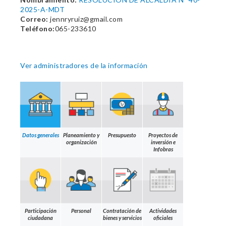
2025-A-MDT
Correo:
jennryruiz@gmail.com
Teléfono:
065-233610
Ver administradores de la información
Datos generales
Planeamiento y
Presupuesto
Proyectos de
organización
inversión e
Infobras
Participación
Personal
Contratación de
Actividades
ciudadana
bienes y servicios
oficiales