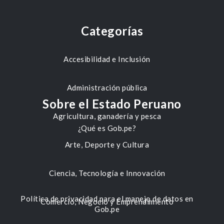
Categorías
Accesibilidad e Inclusión
Administración pública
Sobre el Estado Peruano
Agricultura, ganadería y pesca
¿Qué es Gob.pe?
Arte, Deporte y Cultura
Ciencia, Tecnología e Innovación
Política de privacidad para el manejo de datos en
Comercio, Negocio y Emprendimiento
Gob.pe