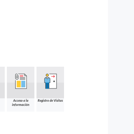
Acceso a la
Registro de Visitas
información