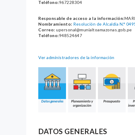
Teléfono:
967228304
Responsable de acceso a la información:
MARI
Nombramiento:
Resolución de Alcaldía N.° 0
Correo:
upersonal@munialtoamazonas.gob.pe
Teléfono:
948524647
Ver administradores de la información
Datos generales
Planeamiento y
Presupuesto
P
organización
inver
DATOS GENERALES