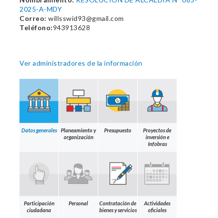
2025-A-MDY
Correo:
willsswid93@gmail.com
Teléfono:
943913628
Ver administradores de la información
Datos generales
Planeamiento y
Presupuesto
Proyectos de
organización
inversión e
Infobras
Participación
Personal
Contratación de
Actividades
ciudadana
bienes y servicios
oficiales