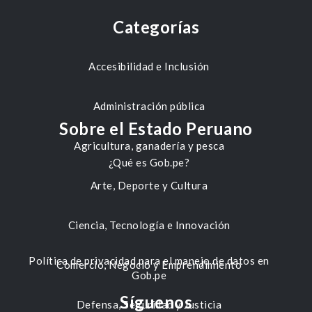
Categorías
Accesibilidad e Inclusión
Administración pública
Sobre el Estado Peruano
Agricultura, ganadería y pesca
¿Qué es Gob.pe?
Arte, Deporte y Cultura
Ciencia, Tecnología e Innovación
Política de privacidad para el manejo de datos en
Comercio, Negocio y Emprendimiento
Gob.pe
Síguenos
Defensa, Seguridad y Justicia