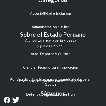
Accesibilidad e Inclusión
Administración pública
Sobre el Estado Peruano
Agricultura, ganadería y pesca
¿Qué es Gob.pe?
Arte, Deporte y Cultura
Ciencia, Tecnología e Innovación
Política de privacidad para el manejo de datos en
Comercio, Negocio y Emprendimiento
Gob.pe
Síguenos
Defensa, Seguridad y Justicia