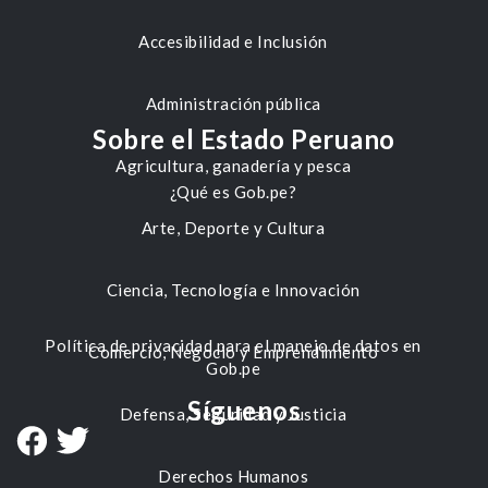
Accesibilidad e Inclusión
Administración pública
Sobre el Estado Peruano
Agricultura, ganadería y pesca
¿Qué es Gob.pe?
Arte, Deporte y Cultura
Ciencia, Tecnología e Innovación
Política de privacidad para el manejo de datos en
Comercio, Negocio y Emprendimiento
Gob.pe
Síguenos
Defensa, Seguridad y Justicia
Derechos Humanos