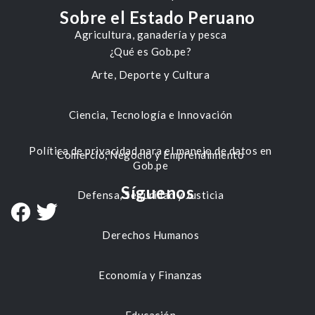
Sobre el Estado Peruano
Agricultura, ganadería y pesca
¿Qué es Gob.pe?
Arte, Deporte y Cultura
Ciencia, Tecnología e Innovación
Política de privacidad para el manejo de datos en
Comercio, Negocio y Emprendimiento
Gob.pe
Síguenos
Defensa, Seguridad y Justicia
Derechos Humanos
Economía y Finanzas