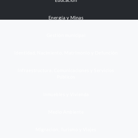
Educación
Energía y Minas
Gestión municipal
Identidad, Nacimiento, Matrimonio y Defunción
Infraestructura, Comunicaciones y Servicios
Públicos
Inmuebles y Vivienda
Medio Ambiente
Migración, Turismo y Viajes