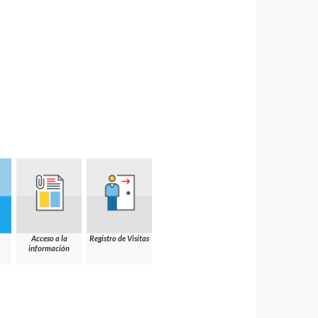
Acceso a la
Registro de Visitas
información