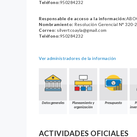
Teléfono:
950284232
Responsable de acceso a la información:
ABOG
Nombramiento:
Resolución Gerencial N° 32
Correo:
silvertcoayla@gmail.com
Teléfono:
950284232
Ver administradores de la información
Datos generales
Planeamiento y
Presupuesto
P
organización
inver
ACTIVIDADES OFICIALES