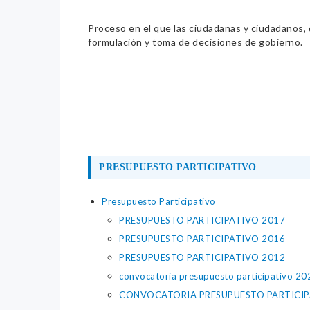
Proceso en el que las ciudadanas y ciudadanos, de
formulación y toma de decisiones de gobierno.
PRESUPUESTO PARTICIPATIVO
Presupuesto Participativo
PRESUPUESTO PARTICIPATIVO 2017
PRESUPUESTO PARTICIPATIVO 2016
PRESUPUESTO PARTICIPATIVO 2012
convocatoria presupuesto participativo 20
CONVOCATORIA PRESUPUESTO PARTICIP