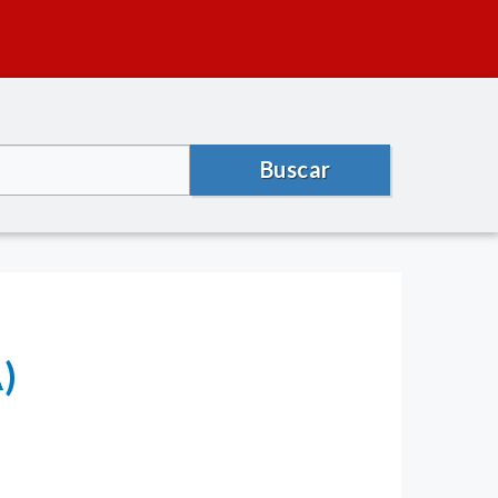
Buscar
)