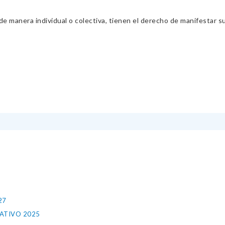
 manera individual o colectiva, tienen el derecho de manifestar sus 
27
ATIVO 2025