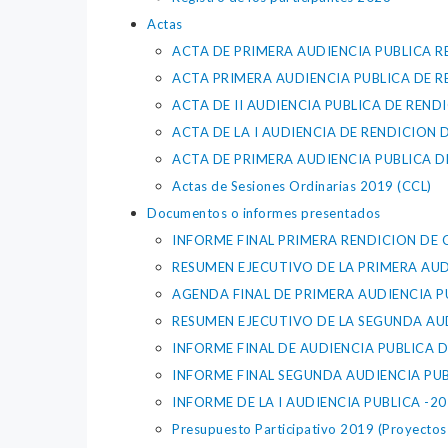
Actas
ACTA DE PRIMERA AUDIENCIA PUBLICA R
ACTA PRIMERA AUDIENCIA PUBLICA DE R
ACTA DE II AUDIENCIA PUBLICA DE REND
ACTA DE LA I AUDIENCIA DE RENDICION 
ACTA DE PRIMERA AUDIENCIA PUBLICA D
Actas de Sesiones Ordinarias 2019 (CCL)
Documentos o informes presentados
INFORME FINAL PRIMERA RENDICION DE 
RESUMEN EJECUTIVO DE LA PRIMERA AUD
AGENDA FINAL DE PRIMERA AUDIENCIA P
RESUMEN EJECUTIVO DE LA SEGUNDA AUD
INFORME FINAL DE AUDIENCIA PUBLICA 
INFORME FINAL SEGUNDA AUDIENCIA PUB
INFORME DE LA I AUDIENCIA PUBLICA -2
Presupuesto Participativo 2019 (Proyectos