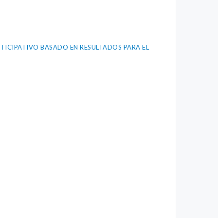
TICIPATIVO BASADO EN RESULTADOS PARA EL