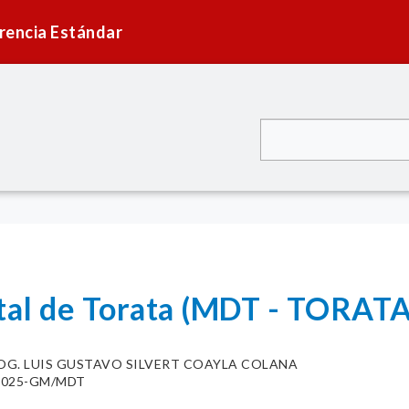
rencia Estándar
ital de Torata (MDT - TORATA
OG. LUIS GUSTAVO SILVERT COAYLA COLANA
0-2025-GM/MDT