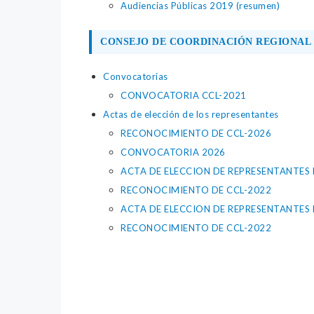
Audiencias Públicas 2019 (resumen)
CONSEJO DE COORDINACIÓN REGIONAL 
Convocatorias
CONVOCATORIA CCL-2021
Actas de elección de los representantes
RECONOCIMIENTO DE CCL-2026
CONVOCATORIA 2026
ACTA DE ELECCION DE REPRESENTANTES 
RECONOCIMIENTO DE CCL-2022
ACTA DE ELECCION DE REPRESENTANTES 
RECONOCIMIENTO DE CCL-2022