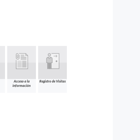
Acceso a la
Registro de Visitas
información